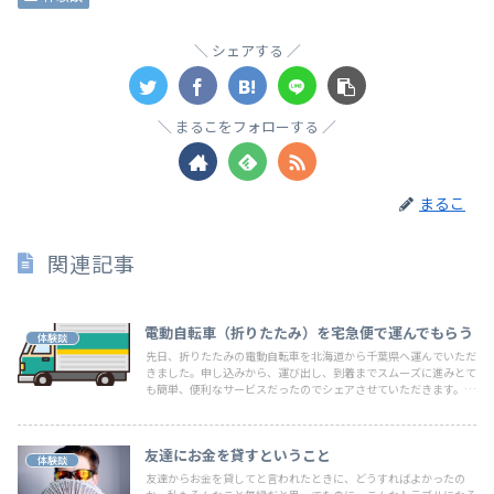
シェアする
まるこをフォローする
まるこ
関連記事
電動自転車（折りたたみ）を宅急便で運んでもらう
体験談
先日、折りたたみの電動自転車を北海道から千葉県へ運んでいただ
きました。申し込みから、運び出し、到着までスムーズに進みとて
も簡単、便利なサービスだったのでシェアさせていただきます。
今回は折り畳み電動自転車の配送をお願いしたのですが、電動自転
車なのでバッテリーもあるし（さすがに空輸は無理よね？）、でか
いし重いし（約20Kg）運送できるのだろうか心配だったのです
友達にお金を貸すということ
が、ヤマト運輸の【家財宅急便】というサービスにネット申し込み
体験談
で簡単に手続きできました。（ネットでも電話でも申し込み方法は
友達からお金を貸してと言われたときに、どうすればよかったの
いろいろありましたがやはりネットが一番便利でした）