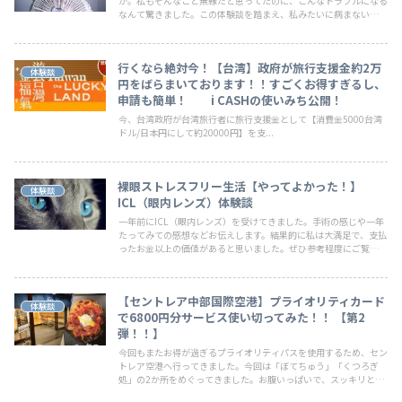
か。私もそんなこと無縁だと思ってたのに、こんなトラブルになる
なんて驚きました。この体験談を踏まえ、私みたいに病まないでほ
しい。そういった場合どういう心もちでいればよかったのかの参考
になればと思います。
行くなら絶対今！【台湾】政府が旅行支援金約2万
体験談
円をばらまいております！！すごくお得すぎるし、
申請も簡単！ i CASHの使いみち公開！
今、台湾政府が台湾旅行者に旅行支援金として【消費金5000台湾
ドル/日本円にして約20000円】を支...
裸眼ストレスフリー生活【やってよかった！】
体験談
ICL（眼内レンズ）体験談
一年前にICL（眼内レンズ）を受けてきました。手術の感じや一年
たってみての感想などお伝えします。結果的に私は大満足で、支払
ったお金以上の価値があると思いました。ぜひ参考程度にご覧くだ
さい。
【セントレア中部国際空港】プライオリティカード
体験談
で6800円分サービス使い切ってみた！！ 【第2
弾！！】
今回もまたお得が過ぎるプライオリティパスを使用するため、セン
トレア空港へ行ってきました。今回は「ぼてちゅう」「くつろぎ
処」の2か所をめぐってきました。お腹いっぱいで、スッキリとで
きる空港滞在記です。