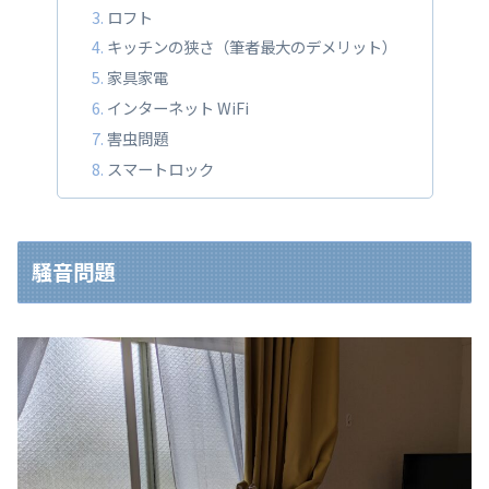
ロフト
キッチンの狭さ（筆者最大のデメリット）
家具家電
インターネット WiFi
害虫問題
スマートロック
騒音問題