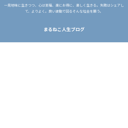
一見地味に生きつつ、心は至福、楽にお得に、楽しく生きる。失敗はシェアし
て、よりよく。良い波動で回るそんな社会を願う。
まるねこ人生ブログ