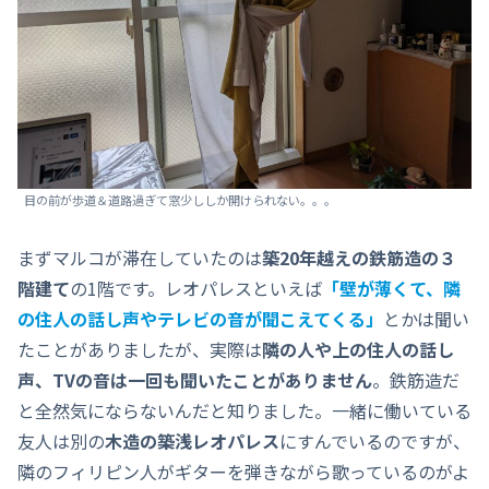
目の前が歩道＆道路過ぎて窓少ししか開けられない。。。
まずマルコが滞在していたのは
築20年越えの鉄筋造の３
階建て
の1階です。レオパレスといえば
「壁が薄くて
、
隣
の住人の話し声やテレビの音が聞こえてくる」
とかは聞い
たことがありましたが、実際は
隣の人や上の住人の話し
声、TVの音は一回も聞いたことがありません
。鉄筋造だ
と全然気にならないんだと知りました。一緒に働いている
友人は別の
木造の築浅レオパレス
にすんでいるのですが、
隣のフィリピン人がギターを弾きながら歌っているのがよ