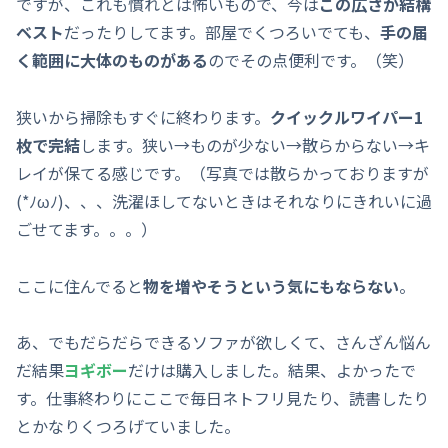
ですが、これも慣れとは怖いもので、今は
この広さが結構
ベスト
だったりしてます。部屋でくつろいでても、
手の届
く範囲に大体のものがある
のでその点便利です。（笑）
狭いから掃除もすぐに終わります。
クイックルワイパー1
枚で完結
します。狭い→ものが少ない→散らからない→キ
レイが保てる感じです。（写真では散らかっておりますが
(*ﾉωﾉ)、、、洗濯ほしてないときはそれなりにきれいに過
ごせてます。。。）
ここに住んでると
物を増やそうという気にもならない
。
あ、でもだらだらできるソファが欲しくて、さんざん悩ん
だ結果
ヨギボー
だけは購入しました。結果、よかったで
す。仕事終わりにここで毎日ネトフリ見たり、読書したり
とかなりくつろげていました。