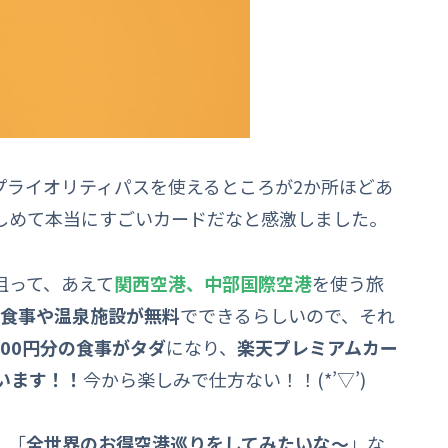
プライオリティパスを使えるところが2か所ほどあ
しめて本当にすごいカードだなと感激しました。
狙って、あえて
関西空港、中部国際空港
を使う旅
の食事や温泉施設が無料
でできるらしいので、それ
600円分の食事がタダ
になり、
楽天プレミアムカー
います！！
今から楽しみで仕方ない！！(*’▽’)
、「
全世界のお得空港巡りをしてみたいな～
」な