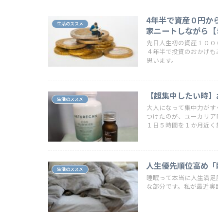
4年半で資産０円か
生活のススメ
家ニートしながら【き
先日人生初の資産１００
４年半で投資のおかげも
思います。
【超集中したい時】
生活のススメ
大人になって集中力がす
つけたのが、ユーカリア
１日５時間を１か月近く
人生優先順位高め「
生活のススメ
睡眠って本当に人生満足
な部分です。私が最近実