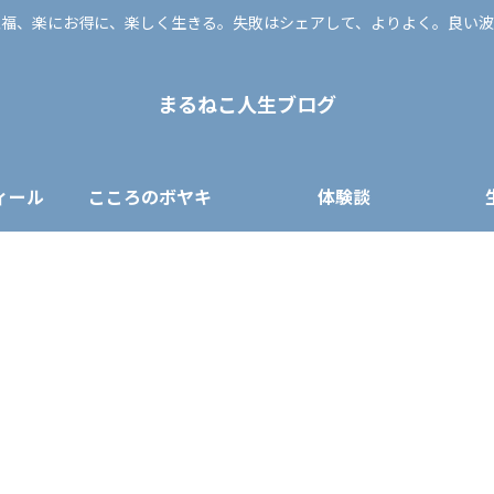
至福、楽にお得に、楽しく生きる。失敗はシェアして、よりよく。良い波
まるねこ人生ブログ
ィール
こころのボヤキ
体験談