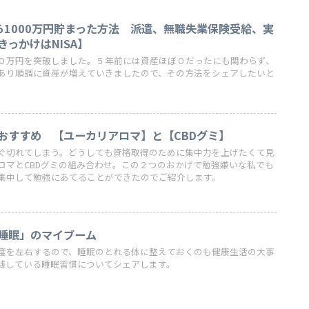
ら1000万円貯まった方法 派遣、無職失業保険受給、実
っかけはNISA】
０万円を突破しました。５年前には資産ほぼ０だったにも関わらず、
あり順調に資産が増えていきましたので、その方法をシェアしたいと
おすすめ 【ユーカリアロマ】と【CBDグミ】
ぐ切れてしまう。どうしても資格取得のために集中力を上げたくて見
ロマとCBDグミの組み合わせ。この２つのおかげで勉強嫌いな私でも
集中して勉強にあてることができたのでご紹介します。
睡眠」のマイブーム
度を左右するので、睡眠のとれる体に整えておくのも健康生活の大事
践している睡眠習慣についてシェアします。